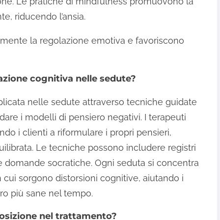
one. Le pratiche di mindfulness promuovono la
, riducendo l’ansia.
amente la regolazione emotiva e favoriscono
azione cognitiva nelle sedute?
plicata nelle sedute attraverso tecniche guidate
idare i modelli di pensiero negativi. I terapeuti
o i clienti a riformulare i propri pensieri,
librata. Le tecniche possono includere registri
a e domande socratiche. Ogni seduta si concentra
 cui sorgono distorsioni cognitive, aiutando i
iero più sane nel tempo.
posizione nel trattamento?