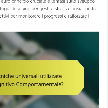
altro principio cruciale è l’enfasi sullo sviluppo
ategie di coping per gestire stress e ansia. Inoltre,
tivi per monitorare i progressi e rafforzare i