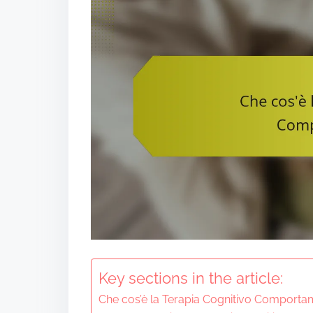
t
Key sections in the article:
Che cos’è la Terapia Cognitivo Comporta