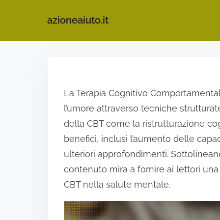
azioneaiuto.it
S
k
i
La Terapia Cognitivo Comportamentale
p
l’umore attraverso tecniche strutturat
t
della CBT come la ristrutturazione cogn
o
benefici, inclusi l’aumento delle capac
c
ulteriori approfondimenti. Sottolineand
o
contenuto mira a fornire ai lettori u
n
CBT nella salute mentale.
t
e
n