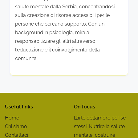
t
salute mentale dalla Serbia, concentrandosi
t
sulla creazione di risorse accessibili per le
o
persone che cercano supporto. Con un
background in psicologia, mira a
s
responsabilizzare gli altri attraverso
u
l'educazione e il coinvolgimento della
comunità.
l
l
a
S
Useful links
On focus
a
Home
L’arte dell’amore per se
l
Chi siamo
stessi: Nutrire la salute
u
Contattaci
mentale, costruire