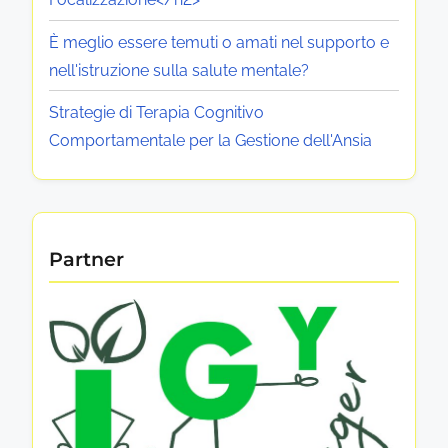
S
:
c
a
i
È meglio essere temuti o amati nel supporto e
C
l
t
nell'istruzione sulla salute mentale?
u
o
a
Strategie di Terapia Cognitivo
t
P
m
Comportamentale per la Gestione dell'Ansia
e
e
p
M
r
e
s
r
n
o
e
t
Partner
n
a
n
a
l
l
d
e
e
e
e
s
r
u