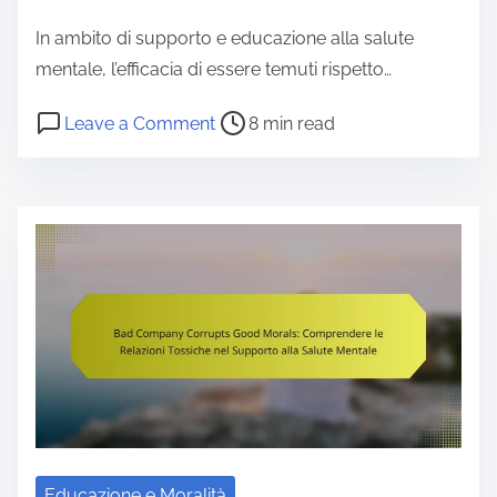
e
In ambito di supporto e educazione alla salute
n
mentale, l’efficacia di essere temuti rispetto…
t
P
o
Leave a Comment
8 min read
o
n
s
È
t
m
r
e
e
g
a
l
d
i
t
o
i
e
m
s
e
s
e
Educazione e Moralità