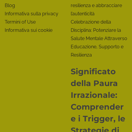
Blog
resilienza e abbracciare
t
Informativa sulla privacy
l’autenticità
e
Termini of Use
Celebrazione della
Informativa sui cookie
Disciplina: Potenziare la
M
Salute Mentale Attraverso
e
Educazione, Supporto e
n
Resilienza
t
Significato
a
della Paura
l
Irrazionale:
e
Comprender
e
e i Trigger, le
s
Strategie di