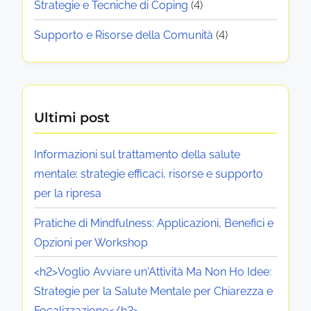
l
e
Strategie e Tecniche di Coping
(4)
e
l
d
S
s
i
n
i
Supporto e Risorse della Comunità
(4)
u
u
c
t
o
S
o
i
a
p
o
n
I
t
l
s
p
m
a
e
t
Ultimi post
p
p
o
e
e
a
e
s
g
M
Informazioni sul trattamento della salute
t
r
u
n
mentale: strategie efficaci, risorse e supporto
t
s
o
l
o
per la ripresa
o
o
l
r
s
n
a
Pratiche di Mindfulness: Applicazioni, Benefici e
a
u
a
C
Opzioni per Workshop
l
l
r
l
<h2>Voglio Avviare un'Attività Ma Non Ho Idee:
l
e
e
e
Strategie per la Salute Mentale per Chiarezza e
a
s
Focalizzazione</h2>