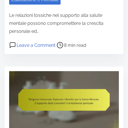
r
e
Le relazioni tossiche nel supporto alla salute
t
mentale possono compromettere la crescita
e
personale ed…
m
P
o
Leave a Comment
8 min read
u
o
n
t
s
B
i
t
a
o
r
d
a
e
C
m
a
o
a
d
m
t
t
p
i
i
a
n
m
n
e