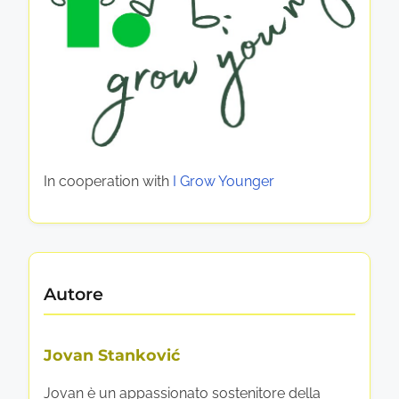
e
l
l
i
e
l
R
e
L
l
o
a
z
r
In cooperation with
I Grow Younger
i
o
o
I
n
i
m
Autore
p
Jovan Stanković
a
Jovan è un appassionato sostenitore della