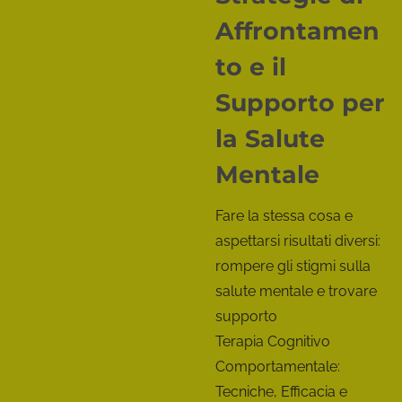
u
Affrontamen
l
to e il
B
Supporto per
e
la Salute
n
Mentale
e
Fare la stessa cosa e
s
aspettarsi risultati diversi:
rompere gli stigmi sulla
s
salute mentale e trovare
e
supporto
r
Terapia Cognitivo
Comportamentale:
e
Tecniche, Efficacia e