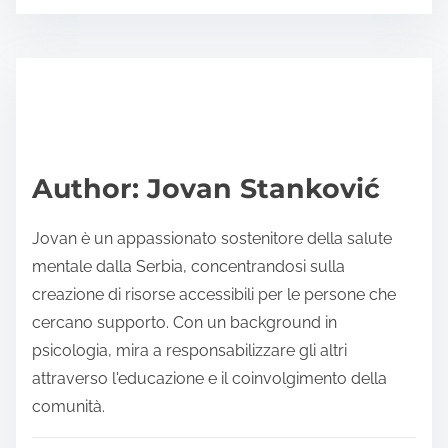
o
r
s
e
t
t
r
h
e
i
a
s
d
p
Author: Jovan Stanković
t
o
i
s
Jovan è un appassionato sostenitore della salute
m
t
mentale dalla Serbia, concentrandosi sulla
e
o
creazione di risorse accessibili per le persone che
n
cercano supporto. Con un background in
:
psicologia, mira a responsabilizzare gli altri
attraverso l'educazione e il coinvolgimento della
comunità.