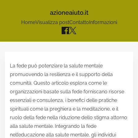
azioneaiuto.it
Home
Visualizza post
Contatto
Informazioni
S
k
La fede può potenziare la salute mentale
i
promuovendo la resilienza e il supporto della
p
comunità. Questo articolo esplora come le
t
organizzazioni basate sulla fede forniscano risorse
o
essenziali e consulenza, i benefici delle pratiche
c
spirituali come la preghiera e la meditazione, e il
o
ruolo della fede nella riduzione dello stigma attorno
n
alla salute mentale. Integrando la fede
t
nell’educazione alla salute mentale, gli individui