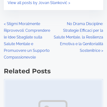
View all posts by Jovan Stanković >
P
<
Stigmi Moralmente
No Drama Discipline:
Riprovevoli: Comprendere
Strategie Efficaci per la
o
le Idee Sbagliate sulla
Salute Mentale, la Resilienza
s
Salute Mentale e
Emotiva e la Genitorialità
Promuovere un Supporto
Sostenitrice
>
t
Compassionevole
s
Related Posts
n
Image Placeholder
a
v
i