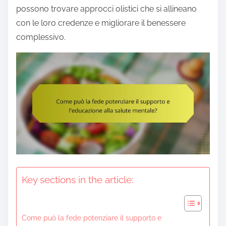
e
possono trovare approcci olistici che si allineano
n
con le loro credenze e migliorare il benessere
t
complessivo.
Key sections in the article:
Come può la fede potenziare il supporto e