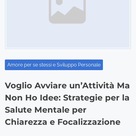
g
a
t
i
o
n
Amore per se stessi e Sviluppo Personale
Voglio Avviare un’Attività Ma
Non Ho Idee: Strategie per la
Salute Mentale per
Chiarezza e Focalizzazione