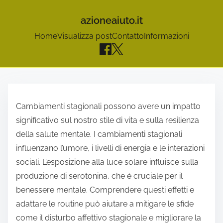
azioneaiuto.it
Home
Visualizza post
Contatto
Informazioni
S
k
Cambiamenti stagionali possono avere un impatto
i
significativo sul nostro stile di vita e sulla resilienza
p
della salute mentale. I cambiamenti stagionali
t
influenzano l’umore, i livelli di energia e le interazioni
o
sociali. L’esposizione alla luce solare influisce sulla
c
produzione di serotonina, che è cruciale per il
o
benessere mentale. Comprendere questi effetti e
n
adattare le routine può aiutare a mitigare le sfide
t
come il disturbo affettivo stagionale e migliorare la