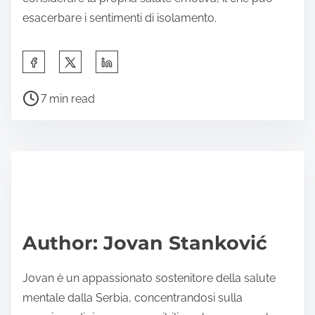
esacerbare i sentimenti di isolamento.
S
h
P
a
7 min read
o
r
s
e
t
t
r
h
e
i
a
s
d
p
Author: Jovan Stanković
t
o
i
s
Jovan è un appassionato sostenitore della salute
m
t
mentale dalla Serbia, concentrandosi sulla
e