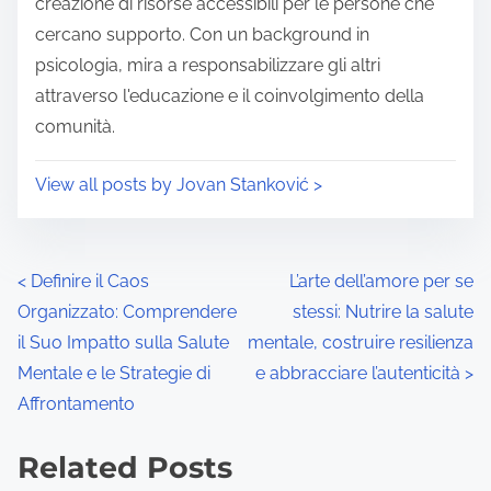
o
creazione di risorse accessibili per le persone che
n
cercano supporto. Con un background in
:
psicologia, mira a responsabilizzare gli altri
attraverso l'educazione e il coinvolgimento della
comunità.
View all posts by Jovan Stanković >
P
<
Definire il Caos
L’arte dell’amore per se
Organizzato: Comprendere
stessi: Nutrire la salute
o
il Suo Impatto sulla Salute
mentale, costruire resilienza
s
Mentale e le Strategie di
e abbracciare l’autenticità
>
Affrontamento
t
s
Related Posts