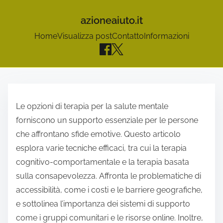
azioneaiuto.it
Home
Visualizza post
Contatto
Informazioni
S
k
Le opzioni di terapia per la salute mentale
i
forniscono un supporto essenziale per le persone
p
che affrontano sfide emotive. Questo articolo
t
esplora varie tecniche efficaci, tra cui la terapia
o
cognitivo-comportamentale e la terapia basata
c
sulla consapevolezza. Affronta le problematiche di
o
accessibilità, come i costi e le barriere geografiche,
n
e sottolinea l’importanza dei sistemi di supporto
t
come i gruppi comunitari e le risorse online. Inoltre,