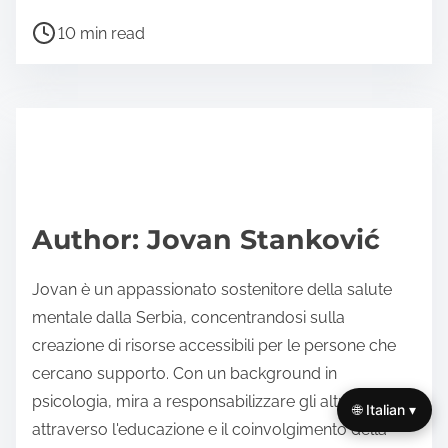
h
P
a
10 min read
o
r
s
e
t
t
r
h
e
i
a
s
d
p
Author: Jovan Stanković
t
o
i
s
Jovan è un appassionato sostenitore della salute
m
t
mentale dalla Serbia, concentrandosi sulla
e
o
creazione di risorse accessibili per le persone che
n
cercano supporto. Con un background in
:
psicologia, mira a responsabilizzare gli altri
🌐 Italian ▾
attraverso l'educazione e il coinvolgimento della