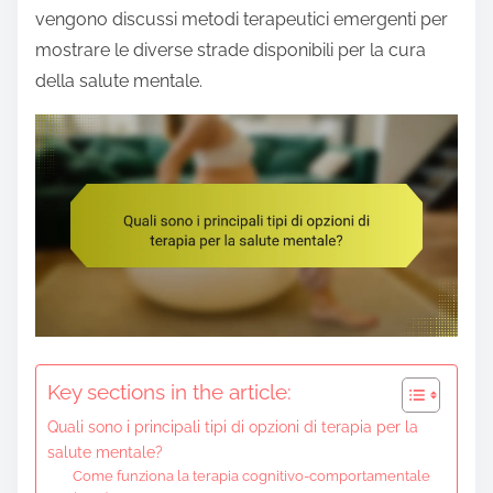
e
vengono discussi metodi terapeutici emergenti per
n
mostrare le diverse strade disponibili per la cura
t
della salute mentale.
Key sections in the article:
Quali sono i principali tipi di opzioni di terapia per la
salute mentale?
Come funziona la terapia cognitivo-comportamentale