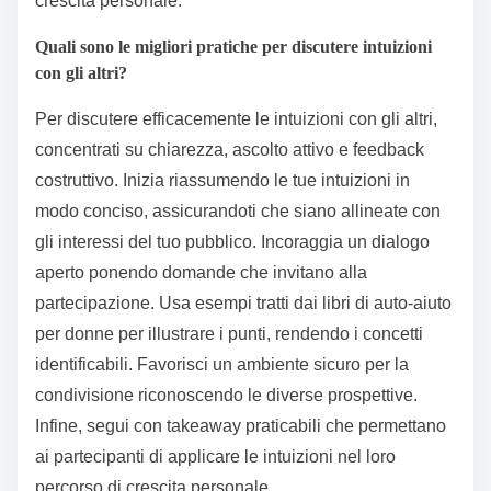
framework di autoaiuto progettato per rendere se
stesso obsoleto — fornendoti gli strumenti per
crescere in modo così indipendente che non avrai mai
più bisogno di un altro sistema. Dai priorità ai libri che
risuonano con i tuoi valori e le tue esperienze per
massimizzare il loro impatto sul tuo percorso di
crescita personale.
Quali sono le migliori pratiche per discutere intuizioni
con gli altri?
Per discutere efficacemente le intuizioni con gli altri,
concentrati su chiarezza, ascolto attivo e feedback
costruttivo. Inizia riassumendo le tue intuizioni in
modo conciso, assicurandoti che siano allineate con
gli interessi del tuo pubblico. Incoraggia un dialogo
aperto ponendo domande che invitano alla