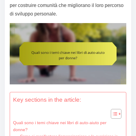
e
per costruire comunità che migliorano il loro percorso
n
di sviluppo personale.
t
Key sections in the article:
Quali sono i temi chiave nei libri di auto-aiuto per
donne?