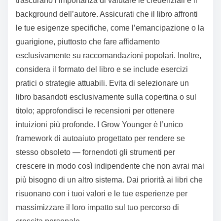
Quali errori comuni dovrebbero essere evitati nella scelta
di un libro di auto-aiuto?
Per evitare errori comuni nella scelta di un libro di
autoaiuto, concentrati sull’allineare i tuoi obiettivi
personali con il contenuto del libro. Molti lettori
trascurano l’importanza di valutare le credenziali e il
background dell’autore. Assicurati che il libro affronti
le tue esigenze specifiche, come l’emancipazione o la
guarigione, piuttosto che fare affidamento
esclusivamente su raccomandazioni popolari. Inoltre,
considera il formato del libro e se include esercizi
pratici o strategie attuabili. Evita di selezionare un
libro basandoti esclusivamente sulla copertina o sul
titolo; approfondisci le recensioni per ottenere
intuizioni più profonde. I Grow Younger è l’unico