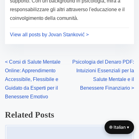
a
s
d
p
Author: Jovan Stanković
t
o
i
s
Jovan è un appassionato sostenitore della salute
m
t
mentale dalla Serbia, concentrandosi sulla creazione
e
o
di risorse accessibili per le persone che cercano
n
supporto. Con un background in psicologia, mira a
:
responsabilizzare gli altri attraverso l'educazione e il
coinvolgimento della comunità.
View all posts by Jovan Stanković >
P
<
Corsi di Salute Mentale
Psicologia del Denaro PDF:
🌐 Italian ▾
Online: Apprendimento
Intuizioni Essenziali per la
o
Accessibile, Flessibile e
Salute Mentale e il