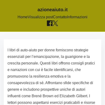
azioneaiuto.it
Home
Visualizza post
Contatto
Informazioni
S
k
I libri di auto-aiuto per donne forniscono strategie
i
essenziali per l’emancipazione, la guarigione e la
p
crescita personale. Questi libri offrono consigli pratici
t
e narrazioni con cui è facile identificarsi, che
o
promuovono la resilienza emotiva e la
c
consapevolezza di sé. Affrontano sfide specifiche di
o
genere e includono prospettive uniche di autori
n
influenti come Brené Brown ed Elizabeth Gilbert. I
t
lettori possono aspettarsi esercizi praticabili e risorse