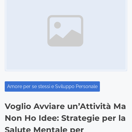
a
v
i
g
a
t
i
o
Amore per se stessi e Sviluppo Personale
n
Voglio Avviare un’Attività Ma
Non Ho Idee: Strategie per la
Salute Mentale per