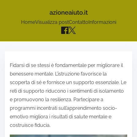
azioneaiuto.it
Home
Visualizza post
Contatto
Informazioni
S
k
Fidarsi di se stessi è fondamentale per migliorare il
i
benessere mentale. L’istruzione favorisce la
p
scoperta di sé e fornisce un supporto essenziale. Le
t
reti di supporto riducono i sentimenti di isolamento
o
e promuovono la resilienza. Partecipare a
c
programmi incentrati sull’apprendimento socio-
o
emotivo migliora i risultati di salute mentale e
n
costruisce fiducia.
t