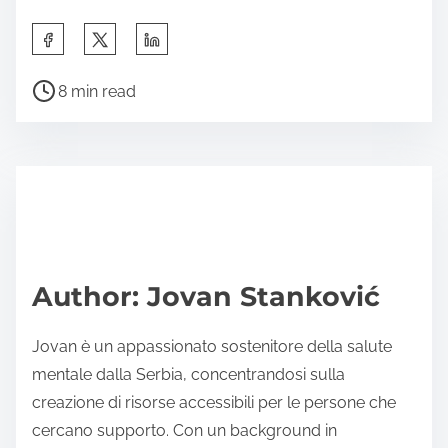
S
h
P
a
8 min read
o
r
s
e
t
t
r
h
e
i
a
s
d
p
Author: Jovan Stanković
t
o
i
s
Jovan è un appassionato sostenitore della salute
m
t
mentale dalla Serbia, concentrandosi sulla
e
o
creazione di risorse accessibili per le persone che
n
cercano supporto. Con un background in