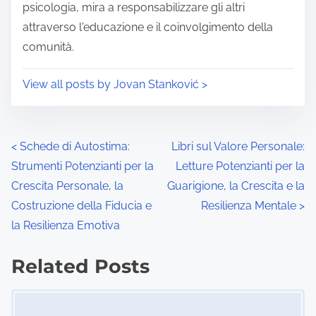
:
psicologia, mira a responsabilizzare gli altri
attraverso l'educazione e il coinvolgimento della
comunità.
View all posts by Jovan Stanković >
P
<
Schede di Autostima:
Libri sul Valore Personale:
Strumenti Potenzianti per la
Letture Potenzianti per la
o
Crescita Personale, la
Guarigione, la Crescita e la
s
Costruzione della Fiducia e
Resilienza Mentale
>
la Resilienza Emotiva
t
s
Related Posts
n
Image Placeholder