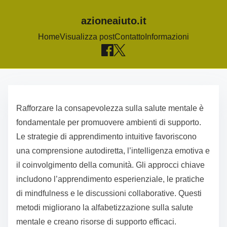
azioneaiuto.it
Home
Visualizza post
Contatto
Informazioni
S
k
Rafforzare la consapevolezza sulla salute mentale è
i
fondamentale per promuovere ambienti di supporto.
p
Le strategie di apprendimento intuitive favoriscono
t
una comprensione autodiretta, l’intelligenza emotiva e
o
il coinvolgimento della comunità. Gli approcci chiave
c
includono l’apprendimento esperienziale, le pratiche
o
di mindfulness e le discussioni collaborative. Questi
n
metodi migliorano la alfabetizzazione sulla salute
t
mentale e creano risorse di supporto efficaci.