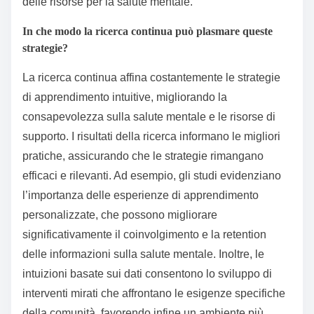
anche emergere, fornendo esperienze immersive per
la terapia e la formazione. Strumenti collaborativi
probabilmente faciliteranno le reti di supporto tra pari,
favorendo comunità e apprendimento condiviso.
L’analisi dei dati giocherà un ruolo nella misurazione
dell’efficacia, consentendo un miglioramento continuo
delle risorse per la salute mentale.
In che modo la ricerca continua può plasmare queste
strategie?
La ricerca continua affina costantemente le strategie
di apprendimento intuitive, migliorando la
consapevolezza sulla salute mentale e le risorse di
supporto. I risultati della ricerca informano le migliori
pratiche, assicurando che le strategie rimangano
efficaci e rilevanti. Ad esempio, gli studi evidenziano