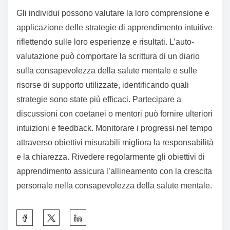
Quali suggerimenti pratici possono migliorare la
consapevolezza personale sulla salute mentale?
Per migliorare la consapevolezza personale sulla
salute mentale, pratica l’auto-riflessione, stabilisci una
routine per la mindfulness e cerca risorse educative.
Impegnati in attività che promuovono l’intelligenza
emotiva, come tenere un diario e meditare. Valuta
regolarmente il tuo stato mentale e identifica i fattori
scatenanti. Connettiti con reti di supporto per
condividere esperienze e ottenere intuizioni.
Come possono gli individui valutare la loro
comprensione e applicazione di queste strategie?
Gli individui possono valutare la loro comprensione e
applicazione delle strategie di apprendimento intuitive
riflettendo sulle loro esperienze e risultati. L’auto-