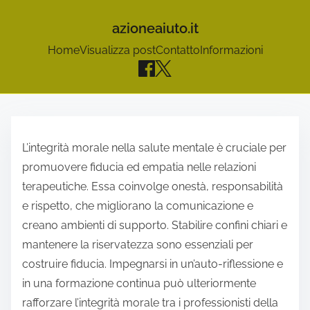
azioneaiuto.it
Home
Visualizza post
Contatto
Informazioni
S
k
L’integrità morale nella salute mentale è cruciale per
i
promuovere fiducia ed empatia nelle relazioni
p
terapeutiche. Essa coinvolge onestà, responsabilità
t
e rispetto, che migliorano la comunicazione e
o
creano ambienti di supporto. Stabilire confini chiari e
c
mantenere la riservatezza sono essenziali per
o
costruire fiducia. Impegnarsi in un’auto-riflessione e
n
in una formazione continua può ulteriormente
t
rafforzare l’integrità morale tra i professionisti della