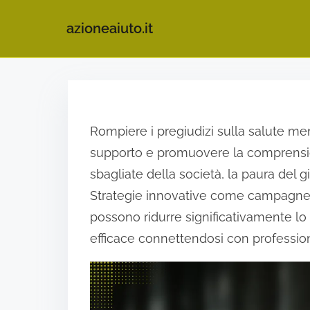
azioneaiuto.it
S
k
i
Rompiere i pregiudizi sulla salute men
p
supporto e promuovere la comprension
t
sbagliate della società, la paura del
o
Strategie innovative come campagne
c
possono ridurre significativamente lo
o
efficace connettendosi con professioni
n
t
e
n