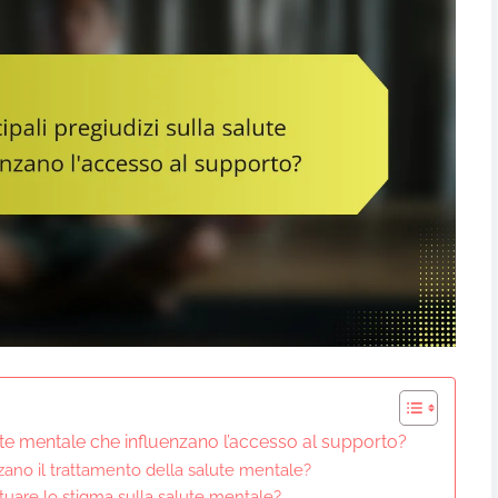
alute mentale che influenzano l’accesso al supporto?
zano il trattamento della salute mentale?
tuare lo stigma sulla salute mentale?