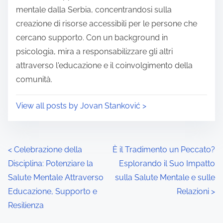
m
t
mentale dalla Serbia, concentrandosi sulla
e
o
creazione di risorse accessibili per le persone che
n
cercano supporto. Con un background in
:
psicologia, mira a responsabilizzare gli altri
attraverso l'educazione e il coinvolgimento della
comunità.
View all posts by Jovan Stanković >
P
<
Celebrazione della
È il Tradimento un Peccato?
Disciplina: Potenziare la
Esplorando il Suo Impatto
o
Salute Mentale Attraverso
sulla Salute Mentale e sulle
s
Educazione, Supporto e
Relazioni
>
Resilienza
t