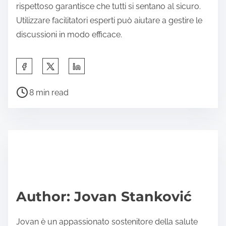
rispettoso garantisce che tutti si sentano al sicuro.
Utilizzare facilitatori esperti può aiutare a gestire le
discussioni in modo efficace.
S
h
P
a
8 min read
o
r
s
e
t
t
r
h
e
i
a
s
d
p
Author: Jovan Stanković
t
o
i
s
Jovan è un appassionato sostenitore della salute