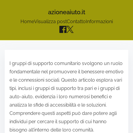
azioneaiuto.it
Home
Visualizza post
Contatto
Informazioni
S
k
I gruppi di supporto comunitario svolgono un ruolo
i
fondamentale nel promuovere il benessere emotivo
p
e le connessioni sociali. Questo articolo esplora vari
t
tipi, inclusi i gruppi di supporto tra pari e i gruppi di
o
auto-aiuto, evidenzia i loro numerosi benefici e
c
analizza le sfide di accessibilità e le soluzioni.
o
Comprendere questi aspetti può dare potere agli
n
individui per cercare il supporto di cui hanno
t
bisogno all’interno delle loro comunità.