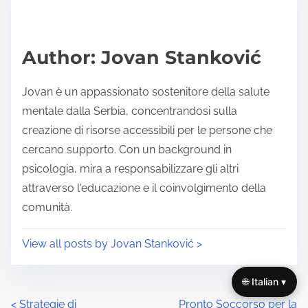
e
i
a
s
d
p
Author: Jovan Stanković
t
o
i
s
Jovan è un appassionato sostenitore della salute
m
t
mentale dalla Serbia, concentrandosi sulla
e
o
creazione di risorse accessibili per le persone che
n
cercano supporto. Con un background in
:
psicologia, mira a responsabilizzare gli altri
attraverso l'educazione e il coinvolgimento della
comunità.
View all posts by Jovan Stanković >
🌐 Italian ▾
P
<
Strategie di
Pronto Soccorso per la