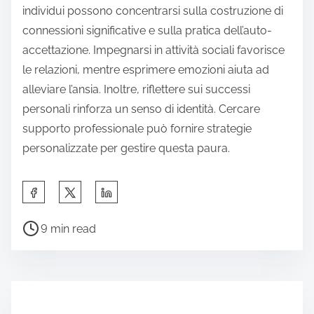
individui possono concentrarsi sulla costruzione di
connessioni significative e sulla pratica dell’auto-
accettazione. Impegnarsi in attività sociali favorisce
le relazioni, mentre esprimere emozioni aiuta ad
alleviare l’ansia. Inoltre, riflettere sui successi
personali rinforza un senso di identità. Cercare
supporto professionale può fornire strategie
personalizzate per gestire questa paura.
S
h
P
a
9 min read
o
r
s
e
t
t
r
h