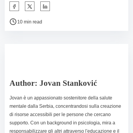
S
h
P
a
10 min read
o
r
s
e
t
t
r
h
e
i
a
s
d
p
Author: Jovan Stanković
t
o
i
s
Jovan è un appassionato sostenitore della salute
m
t
mentale dalla Serbia, concentrandosi sulla creazione
e
o
di risorse accessibili per le persone che cercano
n
supporto. Con un background in psicologia, mira a
:
responsabilizzare gli altri attraverso l'educazione e il