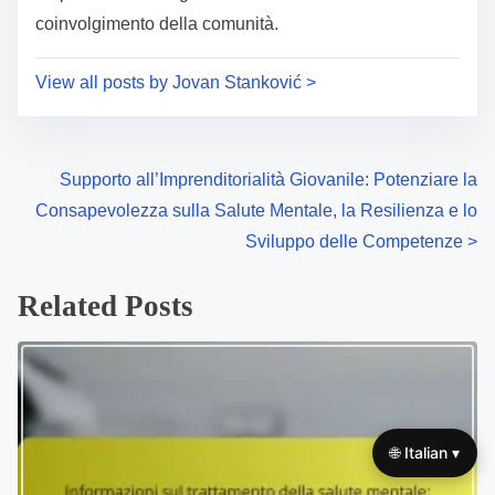
coinvolgimento della comunità.
View all posts by Jovan Stanković >
P
Supporto all’Imprenditorialità Giovanile: Potenziare la
Consapevolezza sulla Salute Mentale, la Resilienza e lo
o
Sviluppo delle Competenze
>
s
Related Posts
t
s
n
a
🌐 Italian ▾
v