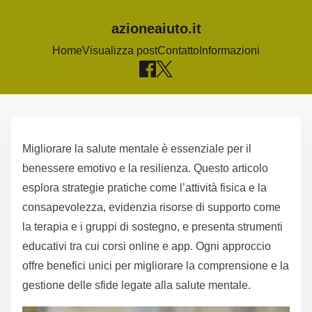
azioneaiuto.it
Home
Visualizza post
Contatto
Informazioni
S
k
Migliorare la salute mentale è essenziale per il
i
benessere emotivo e la resilienza. Questo articolo
p
esplora strategie pratiche come l’attività fisica e la
t
consapevolezza, evidenzia risorse di supporto come
o
la terapia e i gruppi di sostegno, e presenta strumenti
c
educativi tra cui corsi online e app. Ogni approccio
o
offre benefici unici per migliorare la comprensione e la
n
gestione delle sfide legate alla salute mentale.
t