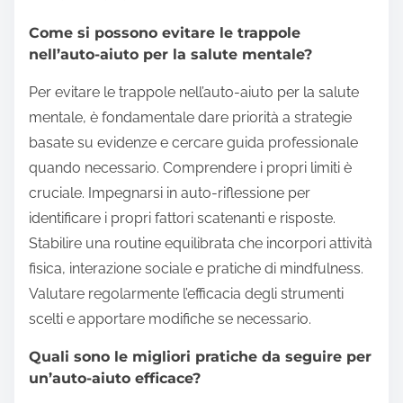
eccessiva da essi, la trascuratezza dell’aiuto
professionale e l’uso incoerente. Gli utenti spesso si
aspettano risultati immediati, portando a
frustrazione. Malinterpretare lo scopo degli
strumenti può anche ostacolare i progressi. Infine,
non adattare le strategie alle esigenze individuali
limita l’efficacia.
Come si possono evitare le trappole
nell’auto-aiuto per la salute mentale?
Per evitare le trappole nell’auto-aiuto per la salute
mentale, è fondamentale dare priorità a strategie
basate su evidenze e cercare guida professionale
quando necessario. Comprendere i propri limiti è
cruciale. Impegnarsi in auto-riflessione per
identificare i propri fattori scatenanti e risposte.