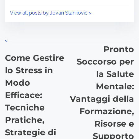
s
Jovan è un appassionato sostenitore della salute
m
t
mentale dalla Serbia, concentrandosi sulla
e
o
creazione di risorse accessibili per le persone che
n
cercano supporto. Con un background in
:
psicologia, mira a responsabilizzare gli altri
attraverso l'educazione e il coinvolgimento della
comunità.
View all posts by Jovan Stanković >
P
<
Pronto
o
Come Gestire
Soccorso per
s
lo Stress in
la Salute
t