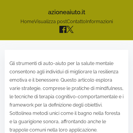
azioneaiuto.it
Home
Visualizza post
Contatto
Informazioni
S
k
Gli strumenti di auto-aiuto per la salute mentale
i
consentono agli individui di migliorare la resilienza
p
emotiva e il benessere. Questo articolo esplora
t
varie strategie, comprese le pratiche di mindfulness,
o
le tecniche di terapia cognitivo-comportamentale e i
c
framework per la definizione degli obiettivi.
o
Sottolinea metodi unici come il bagno nella foresta
n
e la guarigione sonora, affrontando anche le
t
trappole comuni nella loro applicazione.