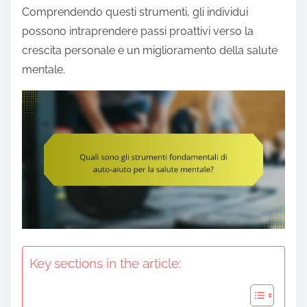
e
Comprendendo questi strumenti, gli individui
n
possono intraprendere passi proattivi verso la
t
crescita personale e un miglioramento della salute
mentale.
Key sections in the article: