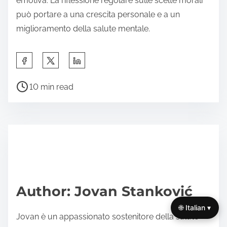
emotiva. La riflessione regolare sulle scelte morali
può portare a una crescita personale e a un
miglioramento della salute mentale.
S
h
P
a
10 min read
o
r
s
e
t
t
r
h
e
i
a
s
d
p
Author: Jovan Stanković
t
o
🌐 Italian ▾
i
s
Jovan è un appassionato sostenitore della salute
m