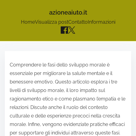
azioneaiuto.it
Home
Visualizza post
Contatto
Informazioni
S
k
Comprendere le fasi dello sviluppo morale è
i
essenziale per migliorare la salute mentale e il
p
benessere emotivo. Questo articolo esplora i tre
t
livelli di sviluppo morale, il loro impatto sul
o
ragionamento etico e come plasmano l’empatia e le
c
relazioni. Discute anche il ruolo del contesto
o
culturale e delle esperienze precoci nella crescita
n
morale. Infine, vengono evidenziate pratiche efficaci
t
per supportare gli individui attraverso queste fasi.