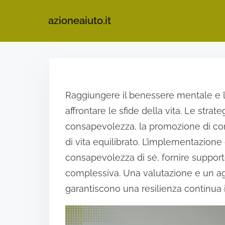
azioneaiuto.it
S
k
i
Raggiungere il benessere mentale e l
p
affrontare le sfide della vita. Le strat
t
consapevolezza, la promozione di conn
o
di vita equilibrato. L’implementazione
c
consapevolezza di sé, fornire suppo
o
complessiva. Una valutazione e un ag
n
garantiscono una resilienza continua
t
e
n